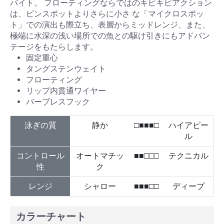
バイト。 フローティングならではのキビキビアクション
は、ピンスポットよりさらに小さ な「マイクロスポッ
ト」での演出も際立ち、表層からミッドレンジ、また、
極端に水深の浅い場所での魚との駆け引きにもアドバン
テージをもたらします。
固定重心
タングステンウェイト
フローティング
リップ内貫通ワイヤー
バーブレスフック
泳ぎの質
静か
□■■■□
ハイアピー
ル
コントロール
オートマチッ
■■□□□
テクニカル
性
ク
レンジ
シャロー
■■■□□
ディープ
カラーチャート