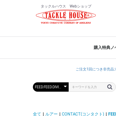
タックルハウス Webショップ
購入特典ノ
ご注文1回につき非売品ス
全て
|
ルアー
|
CONTACT(コンタクト)
|
FE