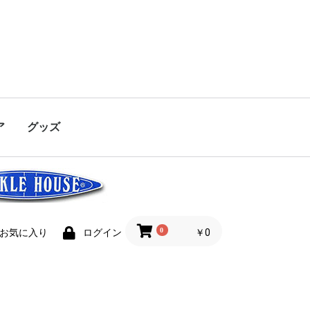
ア
グッズ
ーター
ー
EAN
ト
AD（シンキン
ーズ)
タクト)
レジスタンス)
)
ア)
ェット）
ン）
ンNA
ップ
グTシャツ
ディ
ャツ
リップレスミノー
リップルポッパー
ミノー
TKGS
TKR
TKW
TKP-YK
TKP-TT
TKF
TKRP（リップルポッ
TKLM
K2RP
K2LM
K2F,S
K2R
RB66
RB88
鮎ルアーRB88
ジグ
ヘビーミノー
ピットスティック
スピノバイブ
ティロミノー
オルガリップレス
ライジングミノー
ペンシルポッパー
ストリーマー
プルシャッド
フィッシュ
プラティ
リップル
CANARY（カナリー）
FLITZ.(フリッツ)
FALLKE(ファルケ)
BEZEL.（ベゼル）
BRITT.(ブリット)
FEED.FEED.DIVING
FEED.POPPER(フィード
FEED.SHALLOW（フィ
FEED.SINKINGSLIDER(フ
FLOWSLIDE(フロースラ
BEZEL.JERK（ベゼルジ
BEZEL.ROLL(ベゼルロー
AENO.(イーノ)
BEZEL.VIB(ベゼルバイ
Steelminnow(スチール
NODE.(ノード)
int.(アイエヌティー)
クロナッツ
モーキン
バルチャー
ローリングベイト
TION(K2)
パー）
WOBBLER(フィードダイ
ポッパー)
ードシャロー）
ィードシンキングスライ
イド)
ャーク）
ル)
ブ)
ミノー)
Type R リップレス
ビングウォブラー)
ダー)
0
￥0
お気に入り
ログイン