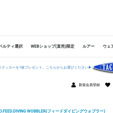
ベルティ選択
WEBショップ(直売)限定
ルアー
ウェ
Limitedアイテム
フレッシュウォ
ソルトウォータ
Wood
K-TEN BLUE OC
Tuned K-TEN
K-TEN
M
鮎ルアー
ローリングベイ
SINKING SH
SHORES(ショア
CONTACT(コン
Shibuki(シブキ)
タイジグ
Resistance(
Cruise(クルーズ
Saltia(ソルティ
BITSTREAM
Buffet（バフ
elfin（エルフィ
ツインクルスプー
キャ
ロン
フー
Tシ
SECONDGENERA
グシャッド）
テッカーを1枚プレゼント。こちらからお選びください▶︎︎
新規会員登録
ED.FEED.DIVING WOBBLER(フィードダイビングウォブラー)