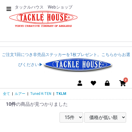
タックルハウス Webショップ
ご注文1回につき非売品ステッカーを1枚プレゼント。こちらからお選
びください▶︎︎
0
全て
|
ルアー
|
Tuned K-TEN
|
TKLM
10件
の商品が見つかりました