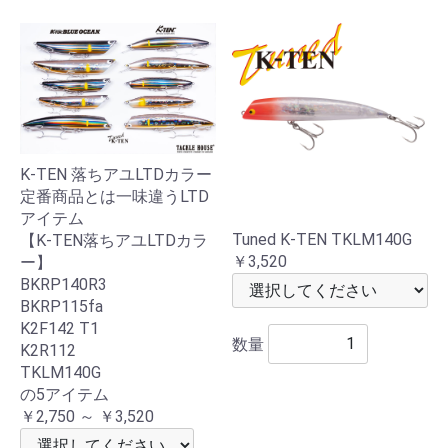
K-TEN 落ちアユLTDカラー
定番商品とは一味違うLTD
アイテム
Tuned K-TEN TKLM140G
【K-TEN落ちアユLTDカラ
￥3,520
ー】
BKRP140R3
BKRP115fa
K2F142 T1
数量
K2R112
TKLM140G
の5アイテム
￥2,750 ～ ￥3,520