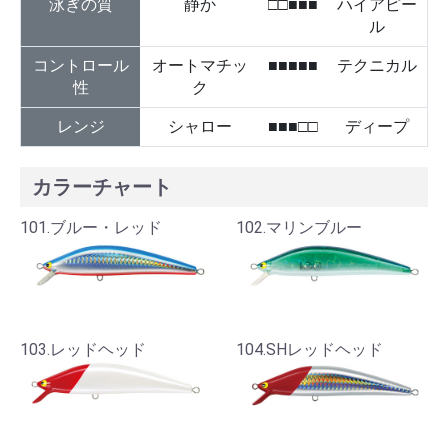
泳ぎの質
静か
□□■■■
ハイアピー
ル
コントロール
オートマチッ
■■■■■
テクニカル
性
ク
レンジ
シャロー
■■■□□
ディープ
カラーチャート
101.ブルー・レッド
102.マリンブルー
103.レッドヘッド
104.SHレッドヘッド