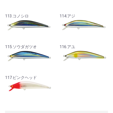
113.コノシロ
114.アジ
115.ソウダガツオ
116.アユ
117.ピンクヘッド